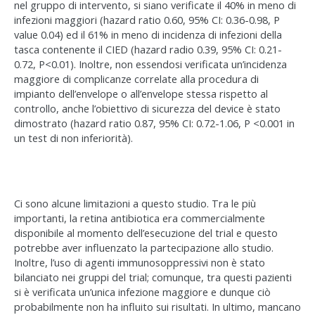
nel gruppo di intervento, si siano verificate il 40% in meno di
infezioni maggiori (hazard ratio 0.60, 95% CI: 0.36-0.98, P
value 0.04) ed il 61% in meno di incidenza di infezioni della
tasca contenente il CIED (hazard radio 0.39, 95% CI: 0.21-
0.72, P<0.01). Inoltre, non essendosi verificata un’incidenza
maggiore di complicanze correlate alla procedura di
impianto dell’envelope o all’envelope stessa rispetto al
controllo, anche l’obiettivo di sicurezza del device è stato
dimostrato (hazard ratio 0.87, 95% CI: 0.72-1.06, P <0.001 in
un test di non inferiorità).
Ci sono alcune limitazioni a questo studio. Tra le più
importanti, la retina antibiotica era commercialmente
disponibile al momento dell’esecuzione del trial e questo
potrebbe aver influenzato la partecipazione allo studio.
Inoltre, l’uso di agenti immunosoppressivi non è stato
bilanciato nei gruppi del trial; comunque, tra questi pazienti
si è verificata un’unica infezione maggiore e dunque ciò
probabilmente non ha influito sui risultati. In ultimo, mancano