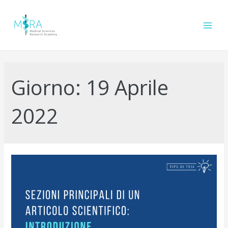
Vai
al
contenuto
Main
Men
Giorno:
19 Aprile
2022