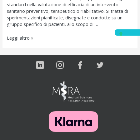
standard nella valutazione di efficacia di un intervento
sanitario preventivo, terapeutico o riabilitativo. Si tratta di
sperimentazioni pianificate, disegnate e condotte su un
gruppo specifico di pazienti, allo scopo di …
Tipologie
Leggi altro »
di
studi:
Studio
Sperimentale